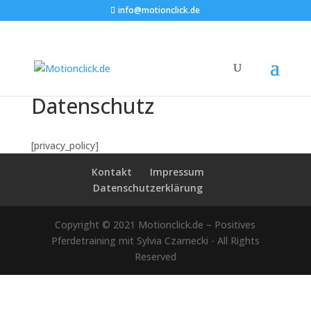
info@motionclick.de
Datenschutz
[privacy_policy]
Kontakt
Impressum
Datenschutzerklärung
Copyright © 2021 Motionclick.de – Positives
Pferdetraining mit Sylvia Czarnecki - All Rights
Reserved