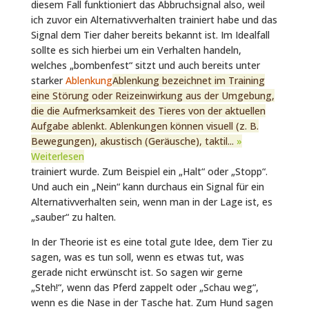
diesem Fall funktioniert das Abbruchsignal also, weil
ich zuvor ein Alternativverhalten trainiert habe und das
Signal dem Tier daher bereits bekannt ist. Im Idealfall
sollte es sich hierbei um ein Verhalten handeln,
welches „bombenfest“ sitzt und auch bereits unter
starker
Ablenkung
Ablenkung bezeichnet im Training
eine Störung oder Reizeinwirkung aus der Umgebung,
die die Aufmerksamkeit des Tieres von der aktuellen
Aufgabe ablenkt. Ablenkungen können visuell (z. B.
Bewegungen), akustisch (Geräusche), taktil...
»
Weiterlesen
trainiert wurde. Zum Beispiel ein „Halt“ oder „Stopp“.
Und auch ein „Nein“ kann durchaus ein Signal für ein
Alternativverhalten sein, wenn man in der Lage ist, es
„sauber“ zu halten.
In der Theorie ist es eine total gute Idee, dem Tier zu
sagen, was es tun soll, wenn es etwas tut, was
gerade nicht erwünscht ist. So sagen wir gerne
„Steh!“, wenn das Pferd zappelt oder „Schau weg“,
wenn es die Nase in der Tasche hat. Zum Hund sagen