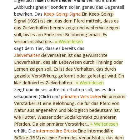
Eigentlich fallen diese beiden Varianten nicht unter
„Abbruchsignale“, sondern sollen genau das Gegenteil
bewirken. Das
Keep-Going-Signal
Ein Keep-Going-
Signal (KGS) ist ein, das dem Pferd mitteilt, dass es
das Zielverhalten bereits zeigt und weiterhin zeigen
soll, bis es am Ende eine Belohnung erhält. Es
verspricht also die...
» Weiterlesen
sagt dem Tier, dass es bereits das
Zielverhalten
Zielverhalten ist das gewünschte
Endverhalten, das ein Lebewesen durch Training oder
Lernen zeigen soll. Es ist das Verhalten, das durch
gezielte Verstärkung geformt oder gefestigt wird. Ein
klar definiertes Zielverhalten...
» Weiterlesen
zeigt und dieses aufrecht erhalten soll, bis es den
sekundären (Click) und
primären Verstärker
Ein primärer
Verstärker ist eine Belohnung, die für das Pferd von
Natur aus angenehm und biologisch bedeutsam ist,
wie Futter, Wasser oder Sozialkontakt zu anderen
Pferden. Da ein primärer Verstärker...
» Weiterlesen
erhält. Die
intermediäre Brücke
Eine Intermediäre
Brücke (IBM) ist eine Form des Verlaufslobs, das dem