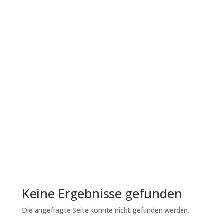
Negative Strafe und
Löschung im
Pferdetraining besser
verstehen
Im Pferdetraining liegt der Fokus meist auf
positiver Verstärkung. Doch manchmal zeigen
Pferde Verhaltensweisen, die nicht erwünscht
sind, und es stellt sich die Frage, wie man sie
beeinflussen kann, ohne auf positive Strafe
zurückzugreifen. Zwei Methoden, die in...
Lesen Sie mehr
Keine Ergebnisse gefunden
Die angefragte Seite konnte nicht gefunden werden.