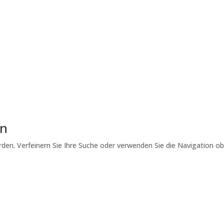
Training
er richtigen Anwendung von Verstärkern, sondern auch auf einer
tsteht nicht zufällig, sondern wird durch gezielte Verstärkung
chiene ist ein Konzept, das auf den bewährten...
Lesen Sie mehr
en
den. Verfeinern Sie Ihre Suche oder verwenden Sie die Navigation o