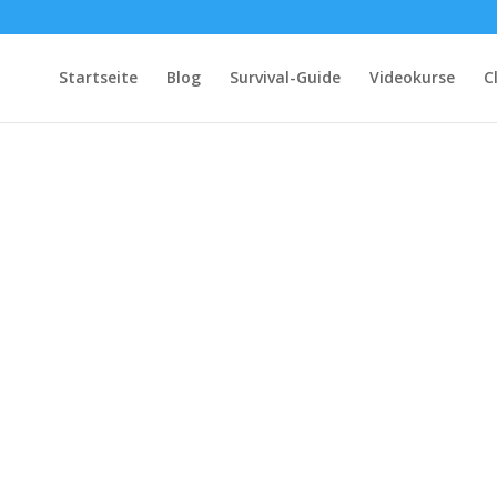
Startseite
Blog
Survival-Guide
Videokurse
C
e – Ein Werkzeug für effektiveres