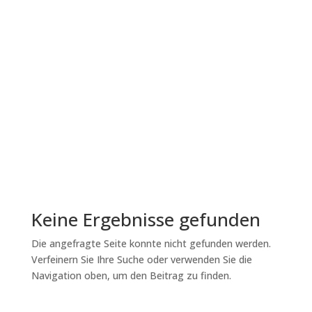
„No“ is a valid option
I could philosophize about this topic for hours –
the concept of „no” in animal training is one of
my absolute favorite subjects. It is so much
more than simply the non-execution of a
behavior. A „no” is information. Communication.
And a valuable moment of agency for...
Lesen Sie mehr
Keine Ergebnisse gefunden
Die angefragte Seite konnte nicht gefunden werden.
Verfeinern Sie Ihre Suche oder verwenden Sie die
Navigation oben, um den Beitrag zu finden.