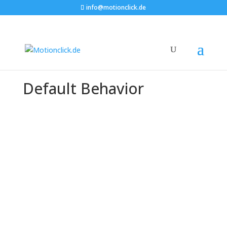
info@motionclick.de
Default Behavior
Freedom starts where