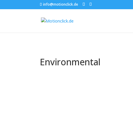
info@motionclick.de
Environmental
The Premack princ