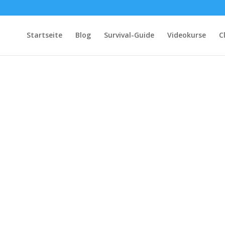
Startseite
Blog
Survival-Guide
Videokurse
C
iple: how natural, learned and