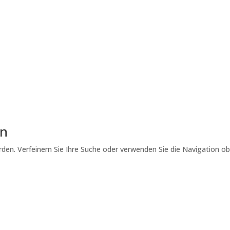
nforcers influence our training
d training approach relies on clear communication, precise timing
ement. In clicker training, food is typically used as the primary
However, beyond this common form of...
Lesen Sie mehr
en
den. Verfeinern Sie Ihre Suche oder verwenden Sie die Navigation o