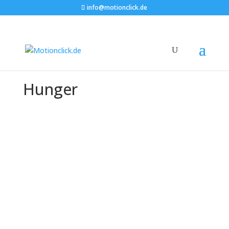
info@motionclick.de
Hunger
How unfullfilled basic