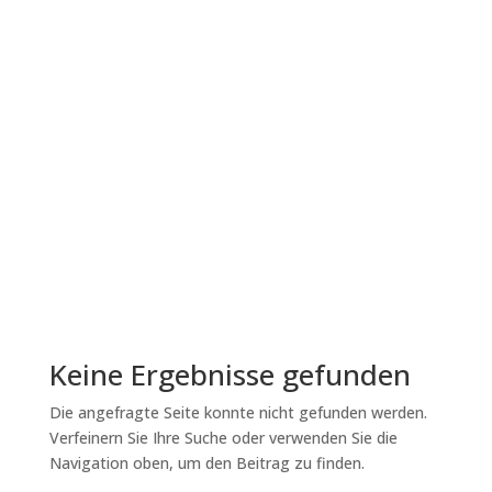
needs affects your
training
Does your horse mug you all the time, behave
“unpolitely” or snap at you? Does it “throw”
behavior at you, even if you don’t ask for it?
Often, it’s not faulty training, but unfulfilled
basic needs, like hunger, if you don’t succeed in
your training.
Lesen Sie mehr
Keine Ergebnisse gefunden
Die angefragte Seite konnte nicht gefunden werden.
Verfeinern Sie Ihre Suche oder verwenden Sie die
Navigation oben, um den Beitrag zu finden.