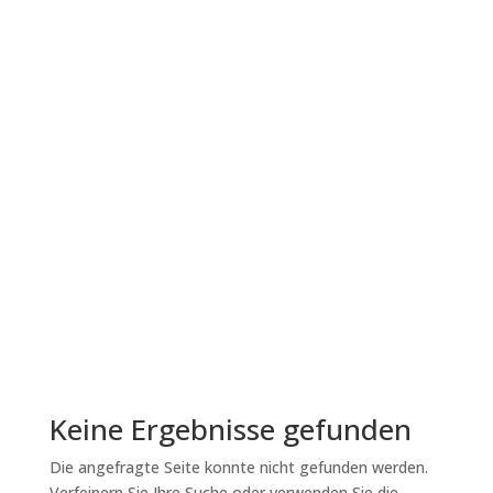
Evolution des
Clickertrainings: Von der
Wissenschaft zur Praxis
Das Clickertraining hat sich über Jahrzehnte
hinweg aus den Erkenntnissen der
Lernpsychologie und Verhaltensforschung
entwickelt. Seine Wurzeln reichen bis in die
experimentelle Psychologie des späten 19.
Jahrhunderts zurück, als Forscher begannen, die
Mechanismen des...
Lesen Sie mehr
Keine Ergebnisse gefunden
Die angefragte Seite konnte nicht gefunden werden.
Verfeinern Sie Ihre Suche oder verwenden Sie die