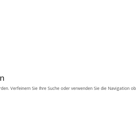
ssenschaft zur Praxis
hrzehnte hinweg aus den Erkenntnissen der Lernpsychologie und
Wurzeln reichen bis in die experimentelle Psychologie des späten
k, als Forscher begannen, die Mechanismen des...
Lesen Sie mehr
en
den. Verfeinern Sie Ihre Suche oder verwenden Sie die Navigation o