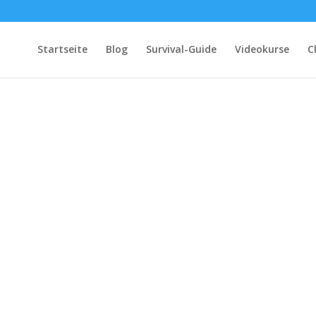
Startseite
Blog
Survival-Guide
Videokurse
C
volution des Clickertrainings: Von