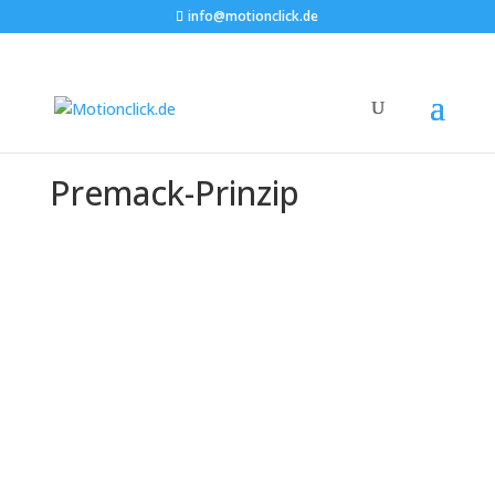
info@motionclick.de
Premack-Prinzip
Das Premack-Prinzip: Wie