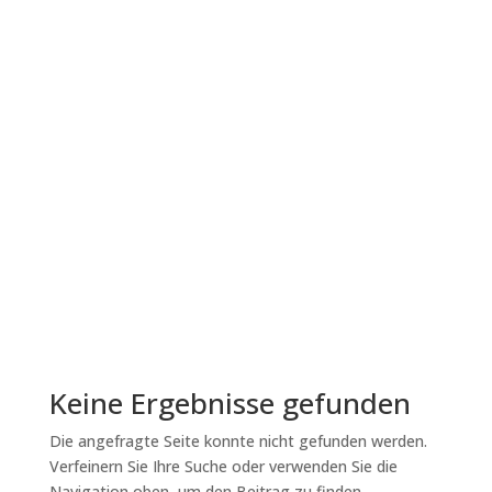
natürliche, erlernte und
Umweltverstärker unser
Training beeinflussen
Effektives, pferdefreundliches Training basiert
auf klarer Kommunikation, präzisem Timing und
einem fundierten Verständnis von Verstärkung.
Im Clickertraining wird in der Regel mit Futter
als primärem Verstärker gearbeitet. Neben
dieser üblichen Form der Verstärkung...
Lesen Sie mehr
Keine Ergebnisse gefunden
Die angefragte Seite konnte nicht gefunden werden.
Verfeinern Sie Ihre Suche oder verwenden Sie die
Navigation oben, um den Beitrag zu finden.