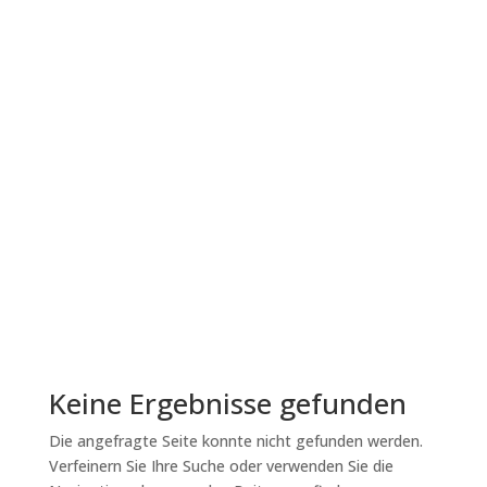
Contra-Freeloading im
Pferdetraining mit
positiver Verstärkung
Contra-Freeloading beschreibt ein
faszinierendes Verhalten: Tiere ziehen es oft
vor, sich ihr Futter zu erarbeiten, anstatt es
ohne Aufwand zu erhalten. Dieser Effekt wurde
in zahlreichen wissenschaftlichen Studien belegt
und spielt eine zentrale Rolle in der...
Lesen Sie mehr
Keine Ergebnisse gefunden
Die angefragte Seite konnte nicht gefunden werden.
Verfeinern Sie Ihre Suche oder verwenden Sie die