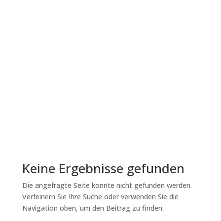
Ein Werkzeug für
effektiveres Training
Gutes Training beruht nicht nur auf der richtigen
Anwendung von Verstärkern, sondern auch auf
einer durchdachten Struktur. Verhalten entsteht
nicht zufällig, sondern wird durch gezielte
Verstärkung geformt. Die Trainingsschiene ist
ein Konzept, das auf den bewährten...
Lesen Sie mehr
Keine Ergebnisse gefunden
Die angefragte Seite konnte nicht gefunden werden.
Verfeinern Sie Ihre Suche oder verwenden Sie die
Navigation oben, um den Beitrag zu finden.