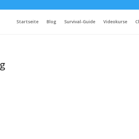
Startseite
Blog
Survival-Guide
Videokurse
C
ng
volution des Clickertrainings: Von