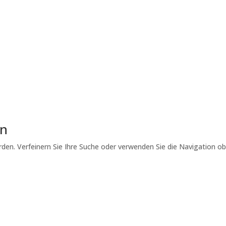
ssenschaft zur Praxis
hrzehnte hinweg aus den Erkenntnissen der Lernpsychologie und
Wurzeln reichen bis in die experimentelle Psychologie des späten
k, als Forscher begannen, die Mechanismen des...
Lesen Sie mehr
en
den. Verfeinern Sie Ihre Suche oder verwenden Sie die Navigation o