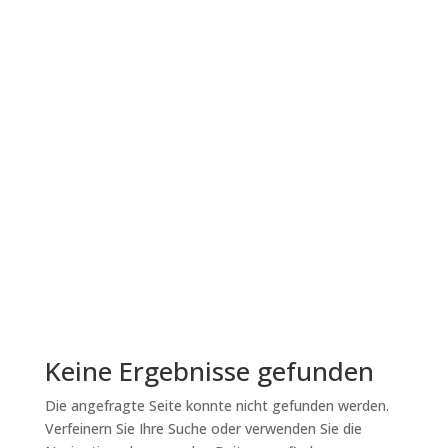
Contra-Freeloading im
Pferdetraining mit
positiver Verstärkung
Contra-Freeloading beschreibt ein
faszinierendes Verhalten: Tiere ziehen es oft
vor, sich ihr Futter zu erarbeiten, anstatt es
ohne Aufwand zu erhalten. Dieser Effekt wurde
in zahlreichen wissenschaftlichen Studien belegt
und spielt eine zentrale Rolle in der...
Lesen Sie mehr
Keine Ergebnisse gefunden
Die angefragte Seite konnte nicht gefunden werden.
Verfeinern Sie Ihre Suche oder verwenden Sie die