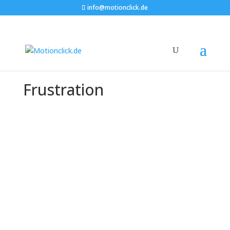
info@motionclick.de
Frustration
How unfullfilled basic