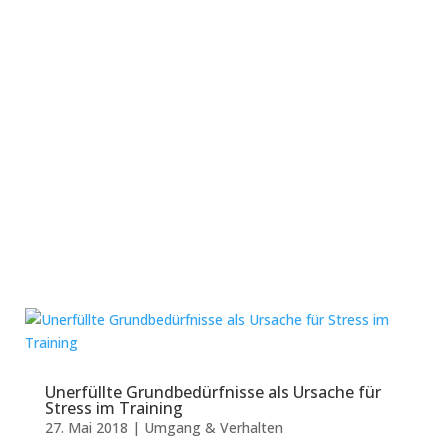
needs affects your
training
Does your horse mug you all the time, behave
“unpolitely” or snap at you? Does it “throw”
behavior at you, even if you don’t ask for it?
Often, it’s not faulty training, but unfulfilled
basic needs, like hunger, if you don’t succeed in
your training.
Lesen Sie mehr
Unerfüllte Grundbedürfnisse als Ursache für
Stress im Training
27. Mai 2018
|
Umgang & Verhalten