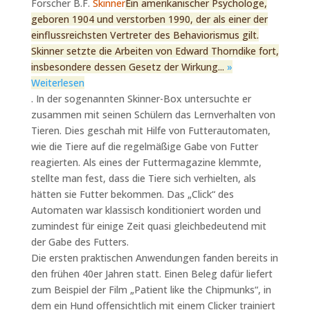
Forscher B.F.
Skinner
Ein amerikanischer Psychologe,
geboren 1904 und verstorben 1990, der als einer der
einflussreichsten Vertreter des Behaviorismus gilt.
Skinner setzte die Arbeiten von Edward Thorndike fort,
insbesondere dessen Gesetz der Wirkung...
»
Weiterlesen
. In der sogenannten Skinner-Box untersuchte er
zusammen mit seinen Schülern das Lernverhalten von
Tieren. Dies geschah mit Hilfe von Futterautomaten,
wie die Tiere auf die regelmäßige Gabe von Futter
reagierten. Als eines der Futtermagazine klemmte,
stellte man fest, dass die Tiere sich verhielten, als
hätten sie Futter bekommen. Das „Click“ des
Automaten war klassisch konditioniert worden und
zumindest für einige Zeit quasi gleichbedeutend mit
der Gabe des Futters.
Die ersten praktischen Anwendungen fanden bereits in
den frühen 40er Jahren statt. Einen Beleg dafür liefert
zum Beispiel der Film „Patient like the Chipmunks“, in
dem ein Hund offensichtlich mit einem Clicker trainiert