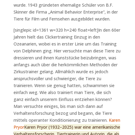
wurde. 1943 gründeten ehemalige Schüler von B.F.
Skinner die Firma „Animal Behavior Enterprise“, in der
Tiere für Film und Fernsehen ausgebildet wurden.
[singlepic id=1361 w=320 h=240 float=left]In den 60er
Jahren hielt das Clickertraining Einzug in den
Ozeanarien, wobei es in erster Linie um das Training
von Delphinen ging. Hier versuchte man diese Tiere zu
dressieren und ihnen Kunststücke beizubringen, was
anfangs auch über die herkömmlichen Methoden der
Zirkustrainer gelang. Allmählich wurde es jedoch
anspruchsvoller und schwieriger, die Tiere zu
trainieren. Wenn sie genug hatten, schwammen sie
einfach weg. Wie also trainiert man Tiere, die sich
ganz einfach unserem Einfluss entziehen können?
Man versuchte einiges, bis man sich dann auf
Verhaltensforschung bezog und begann, die Tiere
mittels operanter Konditionierung zu trainieren.
Karen
Pryor
Karen Pryor (1932–2025) war eine amerikanische
Verhaltensforscherin, Tiertrainerin und Autorin, die als