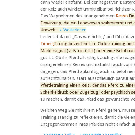
dann wieder entfernt. Bei der negativen Bestärk
der Reiz auch wirklich unmittelbar bei richtiger
Das Wegnehmen des unangenehmen
Reizes
Ein
Einwirkung, die ein Lebewesen wahrnimmt und di
Umwelt...
» Weiterlesen
bedeutet damit „Das war richtig“ und führt dazu,
Timing
Timing bezeichnet im Clickertraining un
Markersignal (z. B. ein Click) oder eine Belohnu
gut ist. Ob ihr Pferd allerdings auch gerne reag
unangenehmen Reizes und natürlich auch vom Z
dagegen, das Pferd zukünftig auch zu belohnen
aufrechtzuhalten, statt ausschließlich darauf 
Pferdetraining einen Reiz, der das Pferd zu eine
Schenkeldruck oder Zügelzug) oder psychisch sein
zu machen, damit das Pferd das gewünschte Ver
Welchen Weg Sie mit Ihrem Pferd gehen, müssen S
Training ständig zu reflektieren, damit die vie
Entgegenkommen Ihres Pferdes nicht einfach un