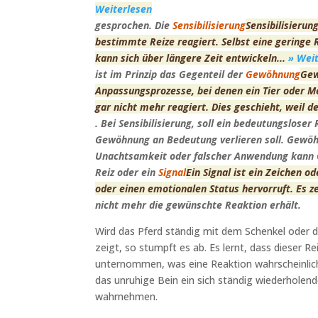
Weiterlesen
gesprochen. Die
Sensibilisierung
Sensibilisierun
bestimmte Reize reagiert. Selbst eine geringe 
kann sich über längere Zeit entwickeln...
» Wei
ist im Prinzip das Gegenteil der
Gewöhnung
Gew
Anpassungsprozesse, bei denen ein Tier oder 
gar nicht mehr reagiert. Dies geschieht, weil de
. Bei Sensibilisierung, soll ein bedeutungslo
Gewöhnung an Bedeutung verlieren soll. Gewöh
Unachtsamkeit oder falscher Anwendung kann 
Reiz oder ein
Signal
Ein Signal ist ein Zeichen o
oder einen emotionalen Status hervorruft. Es ze
nicht mehr die gewünschte Reaktion erhält.
Wird das Pferd ständig mit dem Schenkel oder d
zeigt, so stumpft es ab. Es lernt, dass dieser R
unternommen, was eine Reaktion wahrscheinli
das unruhige Bein ein sich ständig wiederholend
wahrnehmen.