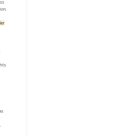
ass
ion.
der
n
hts
as
.