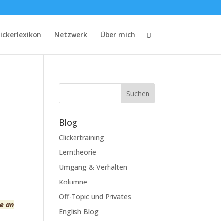
lickerlexikon
Netzwerk
Über mich
Suchen
Blog
Clickertraining
Lerntheorie
Umgang & Verhalten
Kolumne
Off-Topic und Privates
se an
English Blog