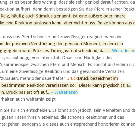
ung ist es besonders wichtig, dass sie sehr penibel darauf achten, d
 Reaktion aufhört, denn damit bestätigen Sie das Pferd in seiner Reakt
 Reiz, häufig auch Stimulus genannt, ist eine äußere oder innere
e eine Reaktion auslösen kann, aber nicht muss. Reize können aus 
 dass das Pferd schneller und zuverlässiger reagiert, wenn ihr
d in der positiven Verstärkung den genauen Moment, in dem ein
ng gegeben wird. Präzises Timing ist entscheidend, da...
» Weiterlese
iert, ist abhängig von Intensität, Dauer und Häufigkeit des
usammenspiel zwischen Pferd und Mensch. Es spricht außerdem nic
, um eine zuverlässige Reaktion und das gewünschte Verhalten
aufzubauen, mehr oder dauerhafter
Druck
Druck bezeichnet im
r bestimmten Reaktion veranlassen soll. Dieser kann physisch (z. B.
. Druck basiert oft auf...
» Weiterlesen
halten auch weiterhin zeigt.
ie für sich entscheiden. Es lohnt sich jedoch, sein Verhalten und d
len guten Taten ihres Vierbeines, die schönen Reaktionen und das
tergehen, sondern Sie dieses auch entsprechend honorieren können