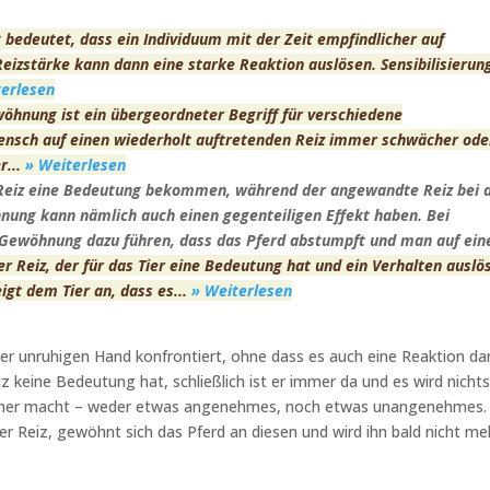
g bedeutet, dass ein Individuum mit der Zeit empfindlicher auf
Reizstärke kann dann eine starke Reaktion auslösen. Sensibilisierun
terlesen
öhnung ist ein übergeordneter Begriff für verschiedene
Mensch auf einen wiederholt auftretenden Reiz immer schwächer ode
r...
» Weiterlesen
ser Reiz eine Bedeutung bekommen, während der angewandte Reiz bei 
nung kann nämlich auch einen gegenteiligen Effekt haben. Bei
Gewöhnung dazu führen, dass das Pferd abstumpft und man auf ein
der Reiz, der für das Tier eine Bedeutung hat und ein Verhalten auslö
igt dem Tier an, dass es...
» Weiterlesen
er unruhigen Hand konfrontiert, ohne dass es auch eine Reaktion da
eiz keine Bedeutung hat, schließlich ist er immer da und es wird nicht
cher macht – weder etwas angenehmes, noch etwas unangenehmes. 
er Reiz, gewöhnt sich das Pferd an diesen und wird ihn bald nicht me