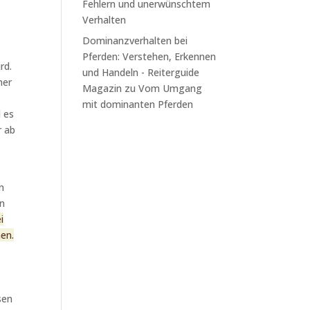
Fehlern und unerwünschtem
Verhalten
Dominanzverhalten bei
Pferden: Verstehen, Erkennen
rd.
und Handeln - Reiterguide
ner
Magazin
zu
Vom Umgang
mit dominanten Pferden
d es
r ab
n
en
i
hen.
sen