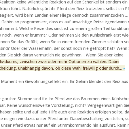
 Reaktion keine willentliche Reaktion auf den Schenkel ist sondern ein
tion führt. Natürlich spürt ihr Pferd den Reiz trotzdem, selbst ein Pf
 reagiert, wird beim Landen einer Fliege dennoch zusammenzucken …
as Gehirn so programmiert, dass es auf unwichtige Reize irgendwann 
nimmt. Welche Reize dies sind, ist zu einem großen Teil kondition
nk noch, wenn er brummt? Oder nehmen Sie den Kühlschrank erst wie
nnen Sie das Gefühl, wenn Sie in einem fremden Zimmer schlafen sol
 sind? Oder der Wasserhahn, der sonst noch nie getropft hat? Wenn 
den Sie sich daran vermutlich nie gewöhnen… Wenn Sie aber keine
ndividuums, zwischen zwei oder mehr Optionen zu wählen. Dabei
scheidung, unabhängig davon, ob diese Wahl freiwillig oder durch...
»
n Moment ein Gewöhnungseffekt ein. Ihr Gehirn blendet den Reiz aus
der gar ihre Stimme sind für Ihr Pferd wie das Brummen eines Kühlschr
bar. Keine wünschenswerte Vorstellung, nicht? Vergegenwärtigen Si
 haben sollte und auf jede Hilfe auch eine Reaktion erfolgen sollte, d
e neigen wir dazu, unser Pferd unter Dauerbeschallung zu stellen, s
ass unser Pferd etwas nur auf ein Stimmkommando hin ausführt, kann 