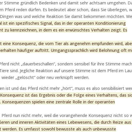
erer Stimme gründlich Bedenken und damit sehr achtsam umgehen. D
em Pferd reden dürfen. Es bedeutet aber schon, dass Sie überlegen, 
len Dingen was und welche Reaktion Sie damit bekommen möchten. W
l ist ein spezifisches Signal, das in der operanten Konditionierung
 zu kennzeichnen, in dem es ein erwünschtes Verhalten zeigt. Es
st eine Konsequenz, die vom Tier als angenehm empfunden wird, abe
Verhalten häufiger auftritt. Umgangssprachlich wird Belohnung oft m
 Pferd nicht „dauerbeschallen“, sondern sensibel für ihre Stimme mac
 Tiere sind. Jegliche Reaktion auf unsere Stimme ist dem Pferd im Lau
 wieder „gelöscht“ oder neu verknüpft werden.
n ist und das Pferd nicht mehr „hört“, muss es also sensibilisiert we
 Konsequenz ist das Ergebnis oder die Folge eines Verhaltens, das si
. Konsequenzen spielen eine zentrale Rolle in der operanten
das Pferd nun nicht mehr, weil die vorangehende Konsequenz nicht so 
ßeren und inneren Aktivitäten eines Lebewesens, die durch Reize aus
t werden. Es umfasst sowohl bewusste als auch unbewusste