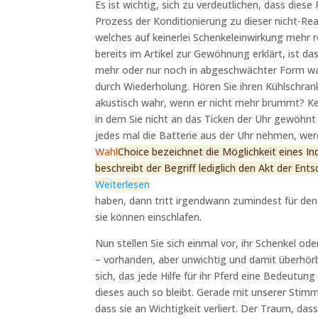
Es ist wichtig, sich zu verdeutlichen, dass diese
Prozess der Konditionierung zu dieser nicht-Reak
welches auf keinerlei Schenkeleinwirkung mehr
bereits im Artikel zur Gewöhnung erklärt, ist d
mehr oder nur noch in abgeschwächter Form wahr
durch Wiederholung. Hören Sie ihren Kühlschra
akustisch wahr, wenn er nicht mehr brummt? Ke
in dem Sie nicht an das Ticken der Uhr gewöhnt
jedes mal die Batterie aus der Uhr nehmen, wer
Wahl
Choice bezeichnet die Möglichkeit eines I
beschreibt der Begriff lediglich den Akt der Ent
Weiterlesen
haben, dann tritt irgendwann zumindest für de
sie können einschlafen.
Nun stellen Sie sich einmal vor, ihr Schenkel o
– vorhanden, aber unwichtig und damit überhör
sich, das jede Hilfe für ihr Pferd eine Bedeutung
dieses auch so bleibt. Gerade mit unserer Stimm
dass sie an Wichtigkeit verliert. Der Traum, d