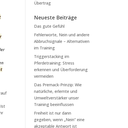
Übertrag
g
Neueste Beiträge
Das gute Gefühl
Fehlerworte, Nein und andere
r
Abbruchsignale – Alternativen
im Training
der
Triggerstacking im
en
Pferdetraining: Stress
st
erkennen und Überforderung
vermeiden
Das Premack-Prinzip: Wie
natürliche, erlernte und
rauf
Umweltverstärker unser
s
Training beeinflussen
Ist
hr
Freiheit ist nur dann
gegeben, wenn „Nein“ eine
akzeptable Antwort ist