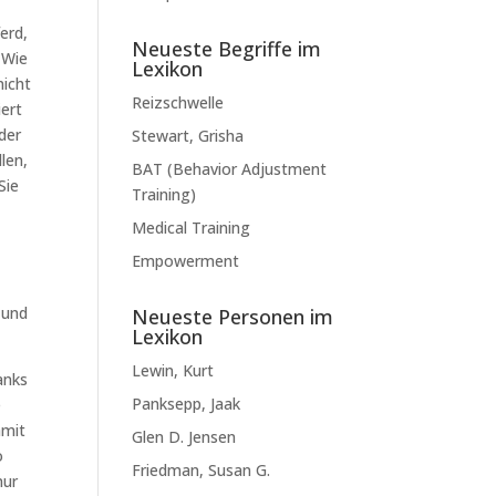
erd,
Neueste Begriffe im
 Wie
Lexikon
nicht
Reizschwelle
iert
der
Stewart, Grisha
len,
BAT (Behavior Adjustment
Sie
Training)
Medical Training
Empowerment
 und
Neueste Personen im
Lexikon
Lewin, Kurt
anks
Panksepp, Jaak
e
amit
Glen D. Jensen
o
Friedman, Susan G.
nur