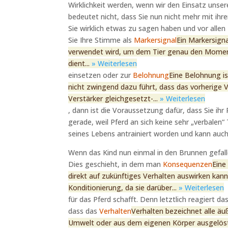
Wirklichkeit werden, wenn wir den Einsatz uns
bedeutet nicht, dass Sie nun nicht mehr mit ihr
Sie wirklich etwas zu sagen haben und vor al
Sie Ihre Stimme als
Markersignal
Ein Markersigna
verwendet wird, um dem Tier genau den Moment
dient...
» Weiterlesen
einsetzen oder zur
Belohnung
Eine Belohnung i
nicht zwingend dazu führt, dass das vorherige 
Verstärker gleichgesetzt-...
» Weiterlesen
, dann ist die Voraussetzung dafür, dass Sie ihr
gerade, weil Pferd an sich keine sehr „verbalen“
seines Lebens antrainiert worden und kann auch
Wenn das Kind nun einmal in den Brunnen gefalle
Dies geschieht, in dem man
Konsequenzen
Eine
direkt auf zukünftiges Verhalten auswirken kann
Konditionierung, da sie darüber...
» Weiterlesen
für das Pferd schafft. Denn letztlich reagiert 
dass das
Verhalten
Verhalten bezeichnet alle äu
Umwelt oder aus dem eigenen Körper ausgelös