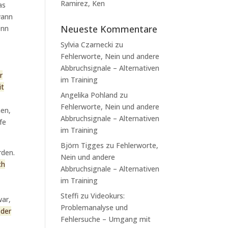
Ramirez, Ken
as
wann
Neueste Kommentare
enn
Sylvia Czarnecki
zu
Fehlerworte, Nein und andere
Abbruchsignale – Alternativen
r
im Training
it
Angelika Pohland
zu
Fehlerworte, Nein und andere
hen,
Abbruchsignale – Alternativen
fe
im Training
Björn Tigges
zu
Fehlerworte,
rden.
Nein und andere
ch
Abbruchsignale – Alternativen
im Training
Steffi
zu
Videokurs:
war,
Problemanalyse und
 der
Fehlersuche – Umgang mit