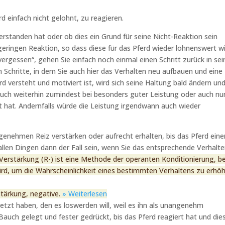
rd einfach nicht gelohnt, zu reagieren.
 verstanden hat oder ob dies ein Grund für seine Nicht-Reaktion sein
 geringen Reaktion, so dass diese für das Pferd wieder lohnenswert wi
vergessen“, gehen Sie einfach noch einmal einen Schritt zurück in sei
 Schritte, in dem Sie auch hier das Verhalten neu aufbauen und eine
 versteht und motiviert ist, wird sich seine Haltung bald ändern un
 auch weiterhin zumindest bei besonders guter Leistung oder auch nu
t hat. Andernfalls würde die Leistung irgendwann auch wieder
ngenehmen Reiz verstärken oder aufrecht erhalten, bis das Pferd eine
 allen Dingen dann der Fall sein, wenn Sie das entsprechende Verhalt
Verstärkung (R-) ist eine Methode der operanten Konditionierung, be
 wird, um die Wahrscheinlichkeit eines bestimmten Verhaltens zu erhö
stärkung, negative.
» Weiterlesen
etzt haben, den es loswerden will, weil es ihn als unangenehm
Bauch gelegt und fester gedrückt, bis das Pferd reagiert hat und die