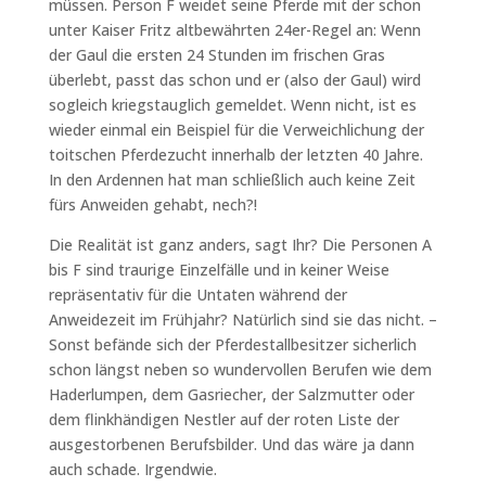
müssen. Person F weidet seine Pferde mit der schon
unter Kaiser Fritz altbewährten 24er-Regel an: Wenn
der Gaul die ersten 24 Stunden im frischen Gras
überlebt, passt das schon und er (also der Gaul) wird
sogleich kriegstauglich gemeldet. Wenn nicht, ist es
wieder einmal ein Beispiel für die Verweichlichung der
toitschen Pferdezucht innerhalb der letzten 40 Jahre.
In den Ardennen hat man schließlich auch keine Zeit
fürs Anweiden gehabt, nech?!
Die Realität ist ganz anders, sagt Ihr? Die Personen A
bis F sind traurige Einzelfälle und in keiner Weise
repräsentativ für die Untaten während der
Anweidezeit im Frühjahr? Natürlich sind sie das nicht. –
Sonst befände sich der Pferdestallbesitzer sicherlich
schon längst neben so wundervollen Berufen wie dem
Haderlumpen, dem Gasriecher, der Salzmutter oder
dem flinkhändigen Nestler auf der roten Liste der
ausgestorbenen Berufsbilder. Und das wäre ja dann
auch schade. Irgendwie.