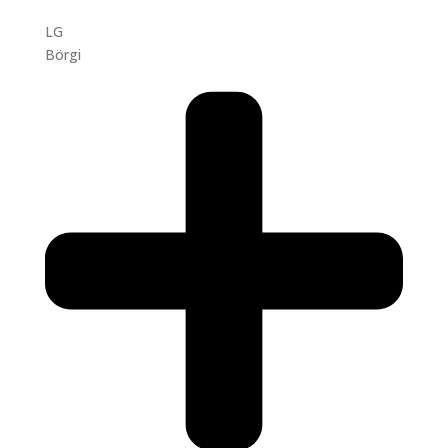
LG
Börgi