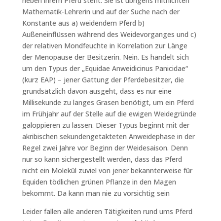
neben ihrem Pferd steht. Sie ist übrigens mitnichten
Mathematik-Lehrerin und auf der Suche nach der
Konstante aus a) weidendem Pferd b)
Außeneinflüssen während des Weidevorganges und c)
der relativen Mondfeuchte in Korrelation zur Länge
der Menopause der Besitzerin. Nein. Es handelt sich
um den Typus der „Equidae Anweidicinus Panicidae“
(kurz EAP) – jener Gattung der Pferdebesitzer, die
grundsätzlich davon ausgeht, dass es nur eine
Millisekunde zu langes Grasen benötigt, um ein Pferd
im Frühjahr auf der Stelle auf die ewigen Weidegründe
galoppieren zu lassen. Dieser Typus beginnt mit der
akribischen sekundengetakteten Anweidephase in der
Regel zwei Jahre vor Beginn der Weidesaison. Denn
nur so kann sichergestellt werden, dass das Pferd
nicht ein Molekül zuviel von jener bekannterweise für
Equiden tödlichen grünen Pflanze in den Magen
bekommt. Da kann man nie zu vorsichtig sein
Leider fallen alle anderen Tätigkeiten rund ums Pferd