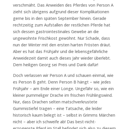
verschmäht. Das Anweiden des Pferdes von Person A
zieht sich übrigens aufgrund dieser Komplikationen
gerne bis in den späten September hinein. Gerade
rechtzeitig zum Aufstallen der restlichen Pferde hat
sich dessen gastrointestinales Gewebe an die
ungewohnte Frischkost gewöhnt. Nur Schade, dass
nun der Winter mit den ersten harten Frösten dräut.
Aber es hat das Frühjahr und die lebensgefährliche
Anweidezeit damit auch dieses Jahr wieder überlebt.
Dem heiligen Georg sei Preis und Dank dafür!
Doch verlassen wir Person A und schauen einmal, wie
es Person B geht. Denn Person B hängt – wie jedes
Frühjahr – am Ende einer Longe. Ungefähr so, wie ein
kleiner pummeliger Drache im frischen Frühlingswind.
Nur, dass Drachen selten matschverkrustete
Gummistiefel tragen – eine Tatsache, die leider
historisch kaum belegt ist – selbst in Grimms Märchen
nicht – aber ich schweife ab! Das best-nicht-
erzogenste Pferd im Stall befindet sich also zu diesem