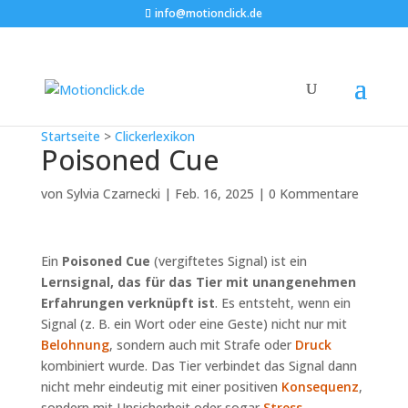
info@motionclick.de
Startseite
>
Clickerlexikon
Poisoned Cue
von
Sylvia Czarnecki
|
Feb. 16, 2025
|
0 Kommentare
Ein
Poisoned Cue
(vergiftetes Signal) ist ein
Lernsignal, das für das Tier mit unangenehmen
Erfahrungen verknüpft ist
. Es entsteht, wenn ein
Signal (z. B. ein Wort oder eine Geste) nicht nur mit
Belohnung
, sondern auch mit Strafe oder
Druck
kombiniert wurde. Das Tier verbindet das Signal dann
nicht mehr eindeutig mit einer positiven
Konsequenz
,
sondern mit Unsicherheit oder sogar
Stress
.