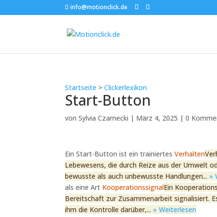
info@motionclick.de
Startseite
>
Clickerlexikon
Start-Button
von
Sylvia Czarnecki
|
März 4, 2025
|
0 Komme
Ein Start-Button ist ein trainiertes
Verhalten
Ver
Lebewesens, die durch Reize aus der Umwelt o
bewusste als auch unbewusste Handlungen...
» 
als eine Art
Kooperationssignal
Ein Kooperations
Bereitschaft zur Zusammenarbeit signalisiert. 
ihm die Kontrolle darüber,...
» Weiterlesen