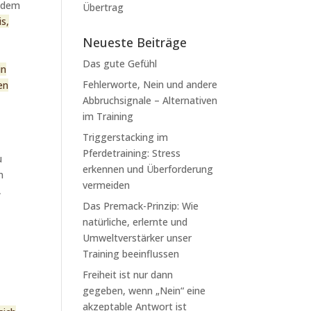
t dem
Übertrag
is,
Neueste Beiträge
Das gute Gefühl
in
Fehlerworte, Nein und andere
en
Abbruchsignale – Alternativen
im Training
Triggerstacking im
Pferdetraining: Stress
u
erkennen und Überforderung
n
vermeiden
,
Das Premack-Prinzip: Wie
natürliche, erlernte und
Umweltverstärker unser
Training beeinflussen
Freiheit ist nur dann
gegeben, wenn „Nein“ eine
akzeptable Antwort ist