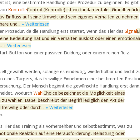
bereit ist, eine bestimmte Handlung oder Prozedur zu beginnen. Es gib
 von
Kontrolle
Control (Kontrolle) ist ein fundamentales Grundbedürfn
ktiv Einfluss auf seine Umwelt und sein eigenes Verhalten zu nehmen.
bare und...
» Weiterlesen
ner Prozedur, da die Handlung erst startet, wenn das Tier das
Signal
E
ier eine Bedeutung hat und ein Verhalten auslöst oder einen emotional
..
» Weiterlesen
Start-Button von einer passiven Duldung oder einem reinen Reiz-
uell gewählt werden, solange es eindeutig, wiederholbar und leicht z
ren eines Targets, das freiwillige Einnehmen einer bestimmten Positio
Untersuchung. Der Mensch beginnt die gewünschte Handlung erst dann
scheidet, wodurch
Wahl
Choice bezeichnet die Möglichkeit eines
u wählen. Dabei beschreibt der Begriff lediglich den Akt der
reiwillig oder durch...
» Weiterlesen
n.
as Tier das Training als vorhersehbar und selbstbestimmt, was zu
emotionale Reaktion auf eine Herausforderung, Belastung oder