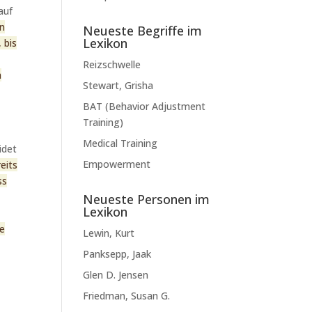
auf
en
Neueste Begriffe im
Lexikon
 bis
Reizschwelle
n
Stewart, Grisha
BAT (Behavior Adjustment
Training)
Medical Training
idet
Empowerment
eits
ss
Neueste Personen im
Lexikon
re
Lewin, Kurt
Panksepp, Jaak
Glen D. Jensen
Friedman, Susan G.