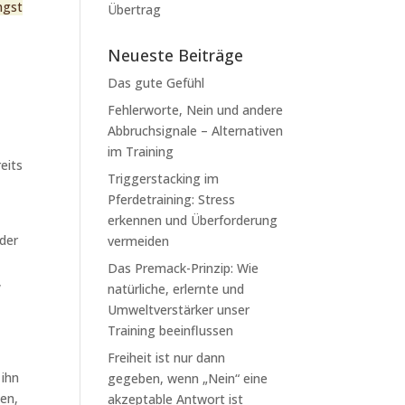
ngst
Übertrag
Neueste Beiträge
Das gute Gefühl
Fehlerworte, Nein und andere
Abbruchsignale – Alternativen
im Training
reits
Triggerstacking im
Pferdetraining: Stress
erkennen und Überforderung
 der
vermeiden
Das Premack-Prinzip: Wie
,
natürliche, erlernte und
Umweltverstärker unser
Training beeinflussen
Freiheit ist nur dann
 ihn
gegeben, wenn „Nein“ eine
den,
akzeptable Antwort ist