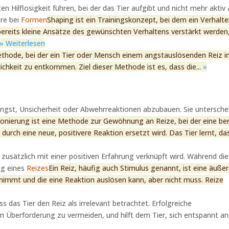
ten Hilflosigkeit führen, bei der das Tier aufgibt und nicht mehr aktiv 
ere bei
Formen
Shaping ist ein Trainingskonzept, bei dem ein Verhalt
bereits kleine Ansätze des gewünschten Verhaltens verstärkt werden,
» Weiterlesen
ethode, bei der ein Tier oder Mensch einem angstauslösenden Reiz i
ichkeit zu entkommen. Ziel dieser Methode ist es, dass die...
»
 Angst, Unsicherheit oder Abwehrreaktionen abzubauen. Sie untersche
onierung ist eine Methode zur Gewöhnung an Reize, bei der eine ber
urch eine neue, positivere Reaktion ersetzt wird. Das Tier lernt, da
rn zusätzlich mit einer positiven Erfahrung verknüpft wird. Während die
ng eines
Reizes
Ein Reiz, häufig auch Stimulus genannt, ist eine äuße
nimmt und die eine Reaktion auslösen kann, aber nicht muss. Reize
ss das Tier den Reiz als irrelevant betrachtet. Erfolgreiche
 um Überforderung zu vermeiden, und hilft dem Tier, sich entspannt an