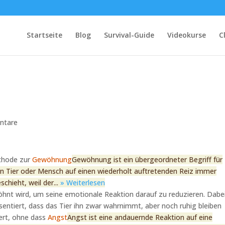
Startseite
Blog
Survival-Guide
Videokurse
C
ntare
ethode zur
Gewöhnung
Gewöhnung ist ein übergeordneter Begriff für
n Tier oder Mensch auf einen wiederholt auftretenden Reiz immer
chieht, weil der...
» Weiterlesen
ewöhnt wird, um seine emotionale Reaktion darauf zu reduzieren. Dabe
räsentiert, dass das Tier ihn zwar wahrnimmt, aber noch ruhig bleiben
gert, ohne dass
Angst
Angst ist eine andauernde Reaktion auf eine