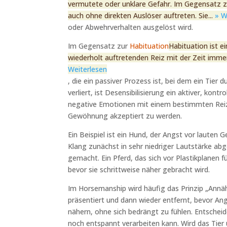
vermutete oder unklare Gefahr. Im Gegensatz z
auch ohne direkten Auslöser auftreten. Sie...
» W
oder Abwehrverhalten ausgelöst wird.
Im Gegensatz zur
Habituation
Habituation ist e
wiederholt auftretenden Reiz mit der Zeit immer
Weiterlesen
, die ein passiver Prozess ist, bei dem ein Tie
verliert, ist Desensibilisierung ein aktiver, kont
negative Emotionen mit einem bestimmten Reiz 
Gewöhnung akzeptiert zu werden.
Ein Beispiel ist ein Hund, der Angst vor lauten 
Klang zunächst in sehr niedriger Lautstärke ab
gemacht. Ein Pferd, das sich vor Plastikplanen 
bevor sie schrittweise näher gebracht wird.
Im Horsemanship wird häufig das Prinzip „Ann
präsentiert und dann wieder entfernt, bevor Angs
nähern, ohne sich bedrängt zu fühlen. Entscheid
noch entspannt verarbeiten kann. Wird das Tier