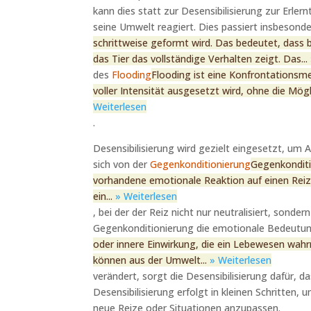
kann dies statt zur Desensibilisierung zur Erlern
seine Umwelt reagiert. Dies passiert insbesond
schrittweise geformt wird. Das bedeutet, dass 
das Tier das vollständige Verhalten zeigt. Das...
des
Flooding
Flooding ist eine Konfrontationsm
voller Intensität ausgesetzt wird, ohne die Mögl
Weiterlesen
.
Desensibilisierung wird gezielt eingesetzt, um
sich von der
Gegenkonditionierung
Gegenkonditi
vorhandene emotionale Reaktion auf einen Reiz d
ein...
» Weiterlesen
, bei der der Reiz nicht nur neutralisiert, sonde
Gegenkonditionierung die emotionale Bedeutu
oder innere Einwirkung, die ein Lebewesen wahr
können aus der Umwelt...
» Weiterlesen
verändert, sorgt die Desensibilisierung dafür, da
Desensibilisierung erfolgt in kleinen Schritten,
neue Reize oder Situationen anzupassen.