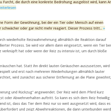
u Furcht, die durch eine konkrete Bedrohung ausgelöst wird, kann A
eiterlesen
ine Form der Gewöhnung, bei der ein Tier oder Mensch auf einen
 schwächer oder gar nicht mehr reagiert. Dieser Prozess tritt...
»
r durch wiederholte Reizwahrnehmung allmählich die Reaktion darauf
rollierter Prozess. Sie wird vor allem dann eingesetzt, wenn ein Tier be
verknüpft hat oder wenn der Reiz zu intensiv ist, um durch bloße
Geräuschen hat. Statt ihn direkt lauten Geräuschen auszusetzen, wird
gespielt und erst nach mehreren Wiederholungen allmählich lauter
fürchtet, wird zunächst aus sicherer Entfernung an die Plane gewöhnt
äherung und Rückzug“ angewendet. Der Reiz wird dem Pferd kurz
t oder Abwehrverhalten auftritt. So kann es sich dem Reiz freiwillig
end ist, dass das Tier dem Reiz nur so weit ausgesetzt wird, dass es
 überfordert und zeigt Abwehrreaktionen, die dann unterbunden wer