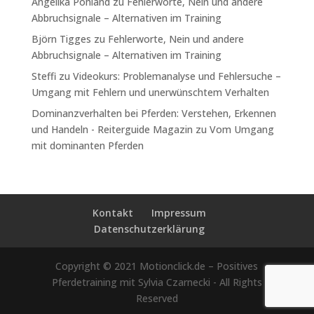
Angelika Pohland
zu
Fehlerworte, Nein und andere
Abbruchsignale – Alternativen im Training
Björn Tigges
zu
Fehlerworte, Nein und andere
Abbruchsignale – Alternativen im Training
Steffi
zu
Videokurs: Problemanalyse und Fehlersuche –
Umgang mit Fehlern und unerwünschtem Verhalten
Dominanzverhalten bei Pferden: Verstehen, Erkennen
und Handeln - Reiterguide Magazin
zu
Vom Umgang
mit dominanten Pferden
Kontakt
Impressum
Datenschutzerklärung
Copyright © 2021 Motionclick.de – Positives
Pferdetraining mit Sylvia Czarnecki - All Rights
Reserved