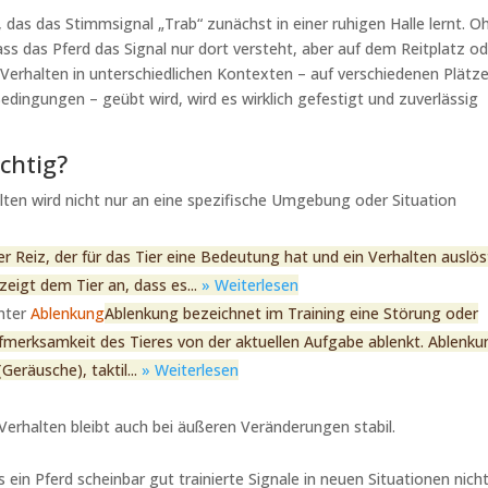
d, das das Stimmsignal „Trab“ zunächst in einer ruhigen Halle lernt. O
ass das Pferd das Signal nur dort versteht, aber auf dem Reitplatz o
 Verhalten in unterschiedlichen Kontexten – auf verschiedenen Plätz
dingungen – geübt wird, wird es wirklich gefestigt und zuverlässig
chtig?
lten wird nicht nur an eine spezifische Umgebung oder Situation
der Reiz, der für das Tier eine Bedeutung hat und ein Verhalten auslös
zeigt dem Tier an, dass es...
» Weiterlesen
unter
Ablenkung
Ablenkung bezeichnet im Training eine Störung oder
fmerksamkeit des Tieres von der aktuellen Aufgabe ablenkt. Ablenk
Geräusche), taktil...
» Weiterlesen
s Verhalten bleibt auch bei äußeren Veränderungen stabil.
ein Pferd scheinbar gut trainierte Signale in neuen Situationen nich