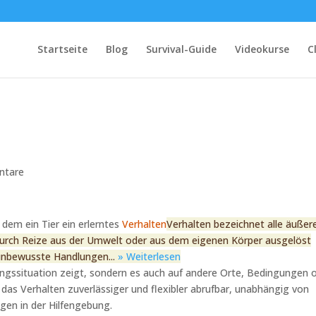
Startseite
Blog
Survival-Guide
Videokurse
C
ntare
 dem ein Tier ein erlerntes
Verhalten
Verhalten bezeichnet alle äußer
 durch Reize aus der Umwelt oder aus dem eigenen Körper ausgelöst
unbewusste Handlungen...
» Weiterlesen
iningssituation zeigt, sondern es auch auf andere Orte, Bedingungen 
 das Verhalten zuverlässiger und flexibler abrufbar, unabhängig von
en in der Hilfengebung.