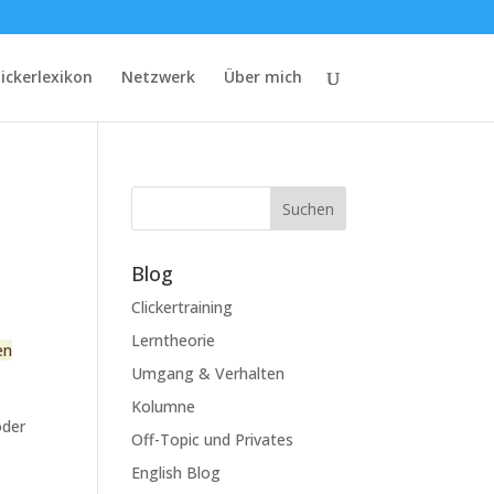
lickerlexikon
Netzwerk
Über mich
Suchen
Blog
Clickertraining
Lerntheorie
en
Umgang & Verhalten
Kolumne
oder
Off-Topic und Privates
English Blog