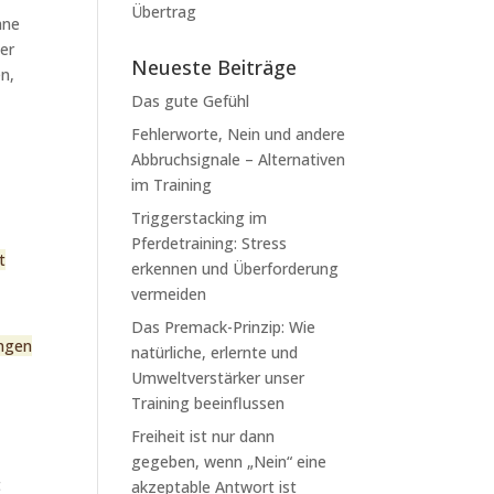
Übertrag
hne
der
Neueste Beiträge
en,
Das gute Gefühl
Fehlerworte, Nein und andere
Abbruchsignale – Alternativen
im Training
Triggerstacking im
Pferdetraining: Stress
t
erkennen und Überforderung
vermeiden
Das Premack-Prinzip: Wie
ungen
natürliche, erlernte und
Umweltverstärker unser
Training beeinflussen
Freiheit ist nur dann
gegeben, wenn „Nein“ eine
t
akzeptable Antwort ist