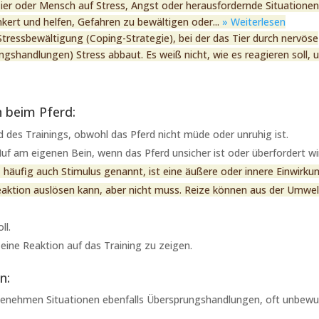
 Tier oder Mensch auf Stress, Angst oder herausfordernde Situatione
nkert und helfen, Gefahren zu bewältigen oder...
» Weiterlesen
 Stressbewältigung (Coping-Strategie), bei der das Tier durch nervöse
shandlungen) Stress abbaut. Es weiß nicht, wie es reagieren soll, 
 beim Pferd:
des Trainings, obwohl das Pferd nicht müde oder unruhig ist.
f am eigenen Bein, wenn das Pferd unsicher ist oder überfordert wi
, häufig auch Stimulus genannt, ist eine äußere oder innere Einwirku
aktion auslösen kann, aber nicht muss. Reize können aus der Umwelt
ll.
ine Reaktion auf das Training zu zeigen.
n:
enehmen Situationen ebenfalls Übersprungshandlungen, oft unbewu