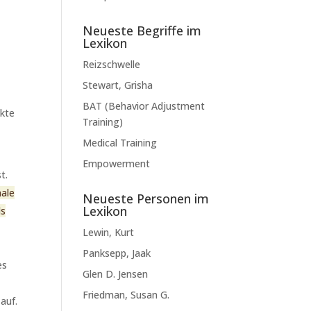
Neueste Begriffe im
Lexikon
Reizschwelle
Stewart, Grisha
BAT (Behavior Adjustment
ekte
Training)
Medical Training
Empowerment
t.
nale
Neueste Personen im
Lexikon
ls
Lewin, Kurt
Panksepp, Jaak
es
Glen D. Jensen
Friedman, Susan G.
auf.