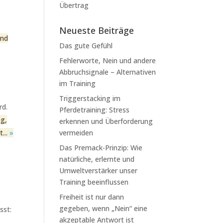
n
Übertrag
Neueste Beiträge
und
Das gute Gefühl
Fehlerworte, Nein und andere
Abbruchsignale – Alternativen
im Training
Triggerstacking im
rd.
Pferdetraining: Stress
ng,
erkennen und Überforderung
...
»
vermeiden
Das Premack-Prinzip: Wie
natürliche, erlernte und
Umweltverstärker unser
Training beeinflussen
Freiheit ist nur dann
gegeben, wenn „Nein“ eine
sst:
akzeptable Antwort ist